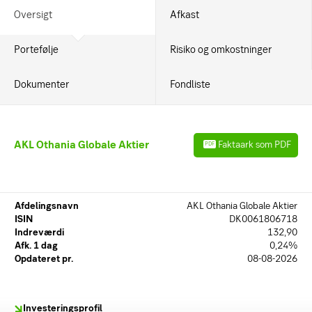
Oversigt
Afkast
Portefølje
Risiko og omkostninger
Dokumenter
Fondliste
AKL Othania Globale Aktier
Faktaark som PDF
PDF
Afdelingsnavn
AKL Othania Globale Aktier
ISIN
DK0061806718
Indreværdi
132,90
Afk. 1 dag
0,24
%
Opdateret pr.
08-08-2026
Investeringsprofil